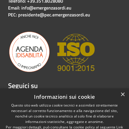
Telefono: +39.351.8028080
Email: info@emergenzasordi.eu
PEC: presidente@pec.emergenzasordi.eu
Seguici su
×
Facebook
Twitter
Youtube
Instagram
LinkedIn
Telegram
Informazioni sui cookie
Questo sito web utilizza cookie tecnici e assimilati strettamente
necessari al corretto funzionamento e alla navigazione del sito,
nonché un cookie tecnico analitico al solo fine di elaborare
informazioni statistiche, aggregate e anonime.
RSS
Copyright © 2026 • Emergenza
Per maggiori dettagli, può consultare la cookie policy al seguente
Link