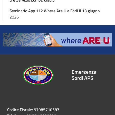
U e Servizio LombardiaLIS
Seminario App 112 Where Are U a Forlì il 13 giugno
2026
Emergenza
Sordi APS
Codice Fiscale: 97985710587