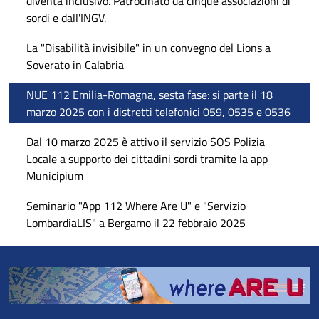
diventa inclusivo. Patrocinato da cinque associazioni di
sordi e dall'INGV.
La "Disabilità invisibile" in un convegno del Lions a
Soverato in Calabria
NUE 112 Emilia-Romagna, sesta fase: si parte il 18
marzo 2025 con i distretti telefonici 059, 0535 e 0536
Dal 10 marzo 2025 è attivo il servizio SOS Polizia
Locale a supporto dei cittadini sordi tramite la app
Municipium
Seminario "App 112 Where Are U" e "Servizio
LombardiaLIS" a Bergamo il 22 febbraio 2025