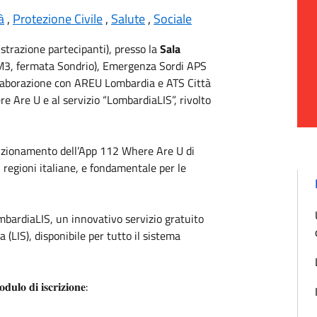
à
,
Protezione Civile
,
Salute
,
Sociale
istrazione partecipanti), presso la
Sala
 M3, fermata Sondrio), Emergenza Sordi APS
llaborazione con
AREU Lombardia
e
ATS Città
re Are U e al servizio “LombardiaLIS”, rivolto
unzionamento dell’App 112 Where Are U di
regioni italiane, e fondamentale per le
ombardiaLIS, un innovativo servizio gratuito
 (LIS), disponibile per tutto il sistema
𝐝𝐮𝐥𝐨 𝐝𝐢 𝐢𝐬𝐜𝐫𝐢𝐳𝐢𝐨𝐧𝐞: