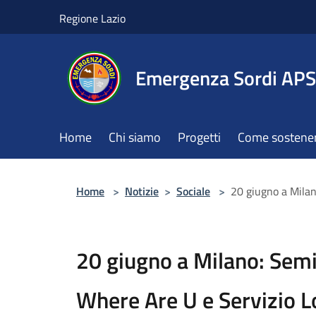
Salta al contenuto principale
Regione Lazio
Emergenza Sordi APS
Home
Chi siamo
Progetti
Come sostener
Home
>
Notizie
>
Sociale
>
20 giugno a Mila
20 giugno a Milano: Sem
Where Are U e Servizio 