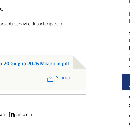
:00.
rtanti servizi e di partecipare a
io 20 Giugno 2026 Milano in pdf
PDF
Scarica
ram
LinkedIn