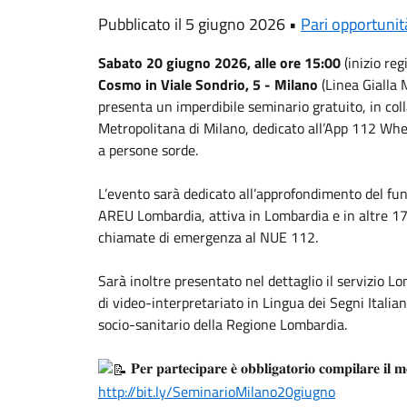
Pubblicato il 5 giugno 2026 •
Pari opportunit
Sabato 20 giugno 2026, alle ore 15:00
(inizio reg
Cosmo in Viale Sondrio, 5 - Milano
(Linea Gialla
presenta un imperdibile seminario gratuito, in co
Metropolitana di Milano
, dedicato all’App 112 Whe
a persone sorde.
L’evento sarà dedicato all’approfondimento del f
AREU Lombardia, attiva in Lombardia e in altre 17 
chiamate di emergenza al NUE 112.
Sarà inoltre presentato nel dettaglio il servizio L
di video-interpretariato in Lingua dei Segni Italiana
socio-sanitario della Regione Lombardia.
𝐏𝐞𝐫 𝐩𝐚𝐫𝐭𝐞𝐜𝐢𝐩𝐚𝐫𝐞 𝐞̀ 𝐨𝐛𝐛𝐥𝐢𝐠𝐚𝐭𝐨𝐫𝐢𝐨 𝐜𝐨𝐦𝐩𝐢𝐥𝐚𝐫𝐞 𝐢𝐥 𝐦
http://bit.ly/SeminarioMilano20giugno