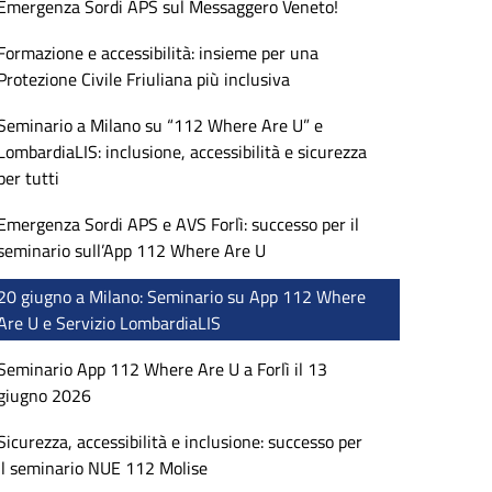
Emergenza Sordi APS sul Messaggero Veneto!
Formazione e accessibilità: insieme per una
Protezione Civile Friuliana più inclusiva
Seminario a Milano su “112 Where Are U” e
LombardiaLIS: inclusione, accessibilità e sicurezza
per tutti
Emergenza Sordi APS e AVS Forlì: successo per il
seminario sull’App 112 Where Are U
20 giugno a Milano: Seminario su App 112 Where
Are U e Servizio LombardiaLIS
Seminario App 112 Where Are U a Forlì il 13
giugno 2026
Sicurezza, accessibilità e inclusione: successo per
il seminario NUE 112 Molise