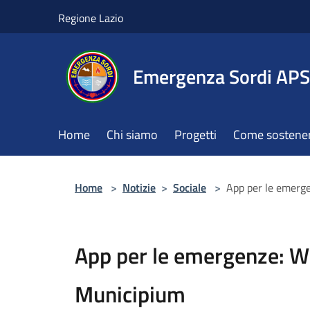
Salta al contenuto principale
Regione Lazio
Emergenza Sordi APS
Home
Chi siamo
Progetti
Come sostener
Home
>
Notizie
>
Sociale
>
App per le emerg
App per le emergenze: W
Municipium