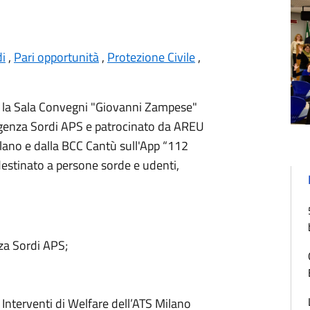
i
,
Pari opportunità
,
Protezione Civile
,
so la Sala Convegni "Giovanni Zampese"
enza Sordi
APS e patrocinato da AREU
ilano
e dalla
BCC Cantù
sull'App “112
estinato a persone sorde e udenti,
za Sordi APS;
 Interventi di Welfare dell’ATS Milano