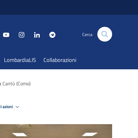
Cerca
LombardiaLIS
Collaborazioni
 a Cantù (Como)
i azioni