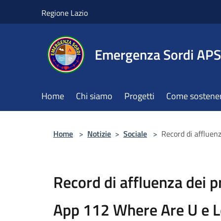
Salta al contenuto principale
Regione Lazio
Emergenza Sordi APS
Home
Chi siamo
Progetti
Come sostener
Home
>
Notizie
>
Sociale
>
Record di affluen
Record di affluenza dei p
App 112 Where Are U e L