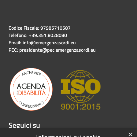
Codice Fiscale: 97985710587
Telefono: +39.351.8028080
Email: info@emergenzasordi.eu
PEC: presidente@pec.emergenzasordi.eu
Seguici su
×
Facebook
Twitter
Youtube
Instagram
LinkedIn
Telegram