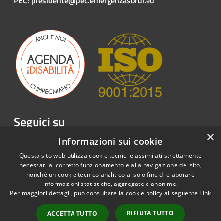
PEC: presidente@pec.emergenzasordi.eu
Seguici su
×
Facebook
Twitter
Youtube
Instagram
LinkedIn
Telegram
Informazioni sui cookie
Questo sito web utilizza cookie tecnici e assimilati strettamente
necessari al corretto funzionamento e alla navigazione del sito,
nonché un cookie tecnico analitico al solo fine di elaborare
informazioni statistiche, aggregate e anonime.
RSS
Copyright © 2026 • Emergenza
Per maggiori dettagli, può consultare la cookie policy al seguente
Link
Accessibilità
Sordi APS • Powered by
Privacy
Municipium
Accesso
•
RIFIUTA TUTTO
ACCETTA TUTTO