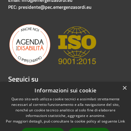
PEC: presidente@pec.emergenzasordi.eu
Seguici su
×
Facebook
Twitter
Youtube
Instagram
LinkedIn
Telegram
Informazioni sui cookie
Questo sito web utilizza cookie tecnici e assimilati strettamente
necessari al corretto funzionamento e alla navigazione del sito,
nonché un cookie tecnico analitico al solo fine di elaborare
informazioni statistiche, aggregate e anonime.
RSS
Copyright © 2026 • Emergenza
Per maggiori dettagli, può consultare la cookie policy al seguente
Link
Accessibilità
Sordi APS • Powered by