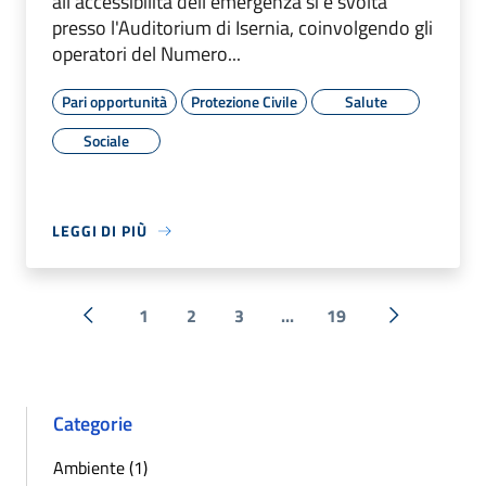
all'accessibilità dell'emergenza si è svolta
presso l'Auditorium di Isernia, coinvolgendo gli
operatori del Numero...
Pari opportunità
Protezione Civile
Salute
Sociale
LEGGI DI PIÙ
1
2
3
...
19
« Precedente
Successiva 
Categorie
Ambiente (1)